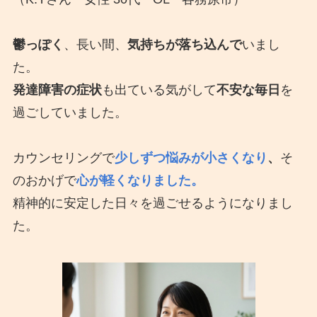
鬱っぽく
、長い間、
気持ちが落ち込んで
いまし
た。
発達障害の症状
も出ている気がして
不安な毎日
を
過ごしていました。
カウンセリングで
少しずつ悩みが小さくなり
、
そ
のおかげで
心が軽くなりました。
精神的に安定した日々を過ごせるようになりまし
た。