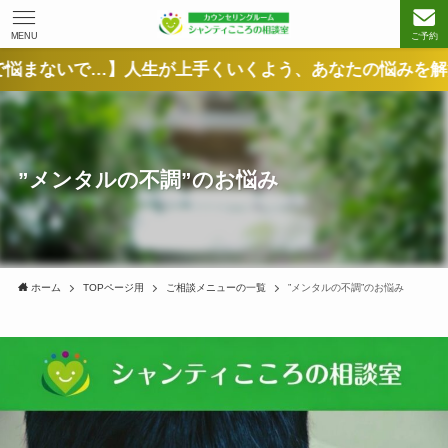
MENU
ご予約
…】人生が上手くいくよう、あなたの悩みを解決へ導きま
”メンタルの不調”のお悩み
ホーム
TOPページ用
ご相談メニューの一覧
”メンタルの不調”のお悩み